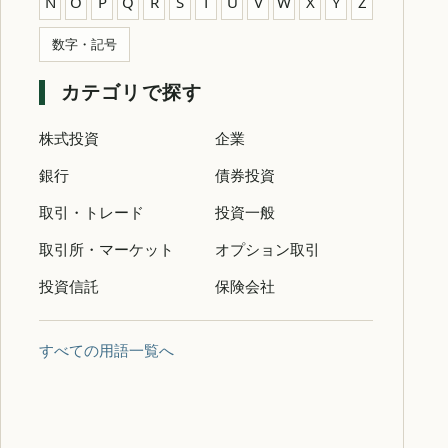
N
O
P
Q
R
S
T
U
V
W
X
Y
Z
数字・記号
カテゴリで探す
株式投資
企業
銀行
債券投資
取引・トレード
投資一般
取引所・マーケット
オプション取引
投資信託
保険会社
すべての用語一覧へ