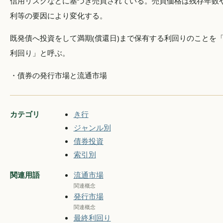
信用リスクなどに基づき売買されている。売買価格は残存年数
利等の要因により変化する。
既発債へ投資をして満期(償還日)まで保有する利回りのことを
利回り」と呼ぶ。
・債券の発行市場と流通市場
カテゴリ
き行
ジャンル別
債券投資
索引別
関連用語
流通市場
関連概念
発行市場
関連概念
最終利回り