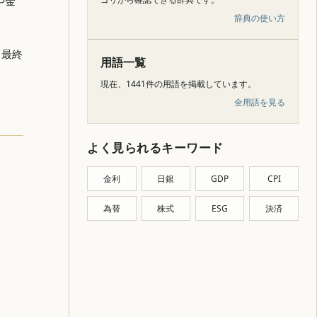
や金
辞典の使い方
「最終
用語一覧
現在、1441件の用語を掲載しています。
全用語を見る
よく見られるキーワード
金利
日銀
GDP
CPI
為替
株式
ESG
決済