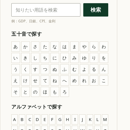
金融・経済用語を検索
検索
例：GDP、日銀、CPI、金利
五十音で探す
あ
か
さ
た
な
は
ま
や
ら
わ
い
き
し
ち
に
ひ
み
ゆ
り
を
う
く
す
つ
ぬ
ふ
む
よ
る
ん
え
け
せ
て
ね
へ
め
れ
お
こ
そ
と
の
ほ
も
ろ
アルファベットで探す
A
B
C
D
E
F
G
H
I
J
K
L
M