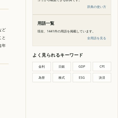
辞典の使い方
用語一覧
など
現在、1441件の用語を掲載しています。
こと
全用語を見る
は年
よく見られるキーワード
金利
日銀
GDP
CPI
為替
株式
ESG
決済