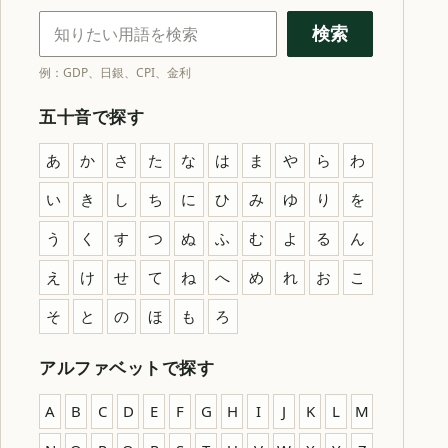
金融・経済用語を検索
検索
例：GDP、日銀、CPI、金利
五十音で探す
あ
か
さ
た
な
は
ま
や
ら
わ
い
き
し
ち
に
ひ
み
ゆ
り
を
う
く
す
つ
ぬ
ふ
む
よ
る
ん
え
け
せ
て
ね
へ
め
れ
お
こ
そ
と
の
ほ
も
ろ
アルファベットで探す
A
B
C
D
E
F
G
H
I
J
K
L
M