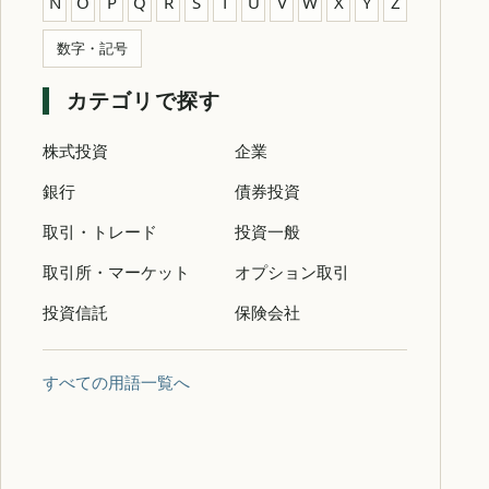
N
O
P
Q
R
S
T
U
V
W
X
Y
Z
数字・記号
カテゴリで探す
株式投資
企業
銀行
債券投資
取引・トレード
投資一般
取引所・マーケット
オプション取引
投資信託
保険会社
すべての用語一覧へ