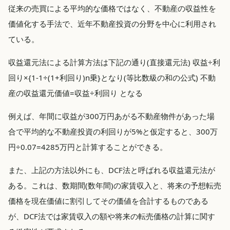
従来の売買による平均的な価格ではなく、不動産の収益性を
価値化する手法で、近年不動産投資の分野を中心に利用され
ている。
収益還元法による計算方法は下記の通り(直接還元法) 収益÷利
回り×{1-1÷(1+利回り)n乗}となり(等比数級の和の公式) 不動
産の収益還元価値=収益÷利回り となる
例えば、年間に収益が300万円あがる不動産物件があった場
合で平均的な不動産投資の利回りが5%と仮定すると、300万
円÷0.07=4285万円と計算することができる。
また、上記の方法以外にも、DCF法と呼ばれる収益還元法が
ある。これは、数期間(数年間)の家賃収入と、将来の予想転売
価格を現在価値に割引してその価値を合計するものである
が、DCF法では家賃収入の額や将来の転売価格の計算に関す